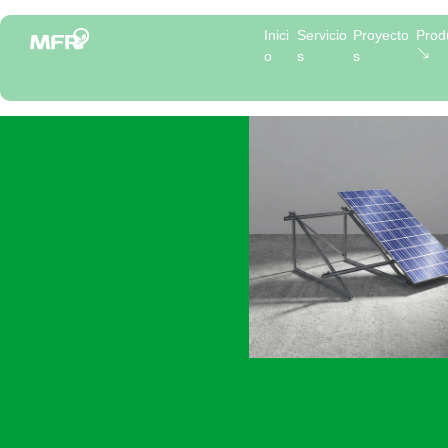
Inici
Servicio
Proyecto
Prod
o
s
s