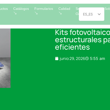
uctos
Catálogos
Formularios
Calidad
Servicios
Sob
O&M
ES_ES
EN_
Kits fotovoltaic
PT
estructurales p
FR
eficientes
IT
junio 29, 2026
5:55 am