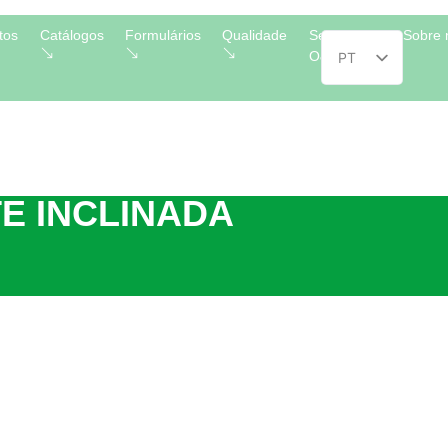
tos
Catálogos
Formulários
Qualidade
Servicios
Sobre 
O&M
PT
ES_ES
EN_
FR
IT
E INCLINADA