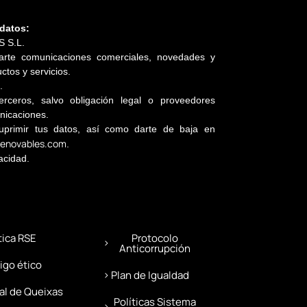
 datos:
 S.L.
viarte comunicaciones comerciales, novedades y
tos y servicios.
.
erceros, salvo obligación legal o proveedores
nicaciones.
suprimir tus datos, así como darte de baja en
renovables.com
.
acidad.
tica RSE
Protocolo
Anticorrupción
igo ético
Plan de Igualdad
al de Queixas
Políticas Sistema