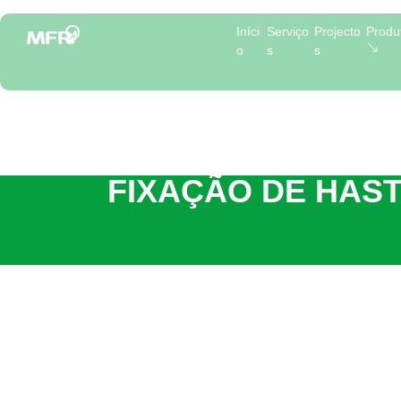
Iníci
Serviço
Projecto
Produ
o
s
s
FIXAÇÃO DE HAST