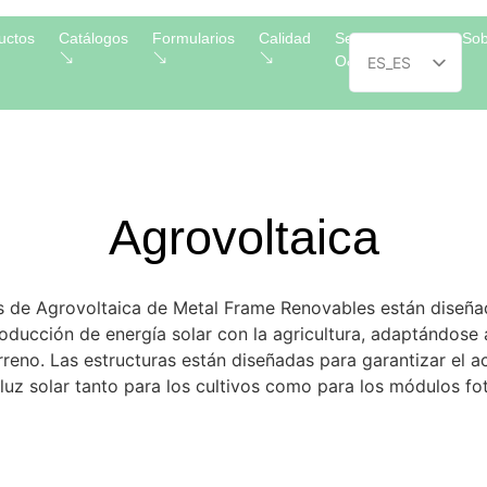
uctos
Catálogos
Formularios
Calidad
Servicios
Sob
O&M
ES_ES
EN_
PT
FR
IT
Agrovoltaica
s de Agrovoltaica de Metal Frame Renovables están diseña
oducción de energía solar con la agricultura, adaptándose 
erreno. Las estructuras están diseñadas para garantizar el 
luz solar tanto para los cultivos como para los módulos fo