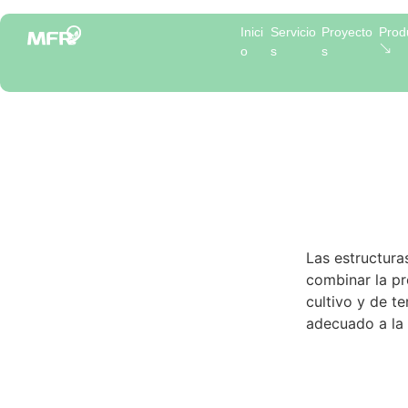
Inici
Servicio
Proyecto
Prod
o
s
s
Las estructura
combinar la pr
cultivo y de t
adecuado a la 