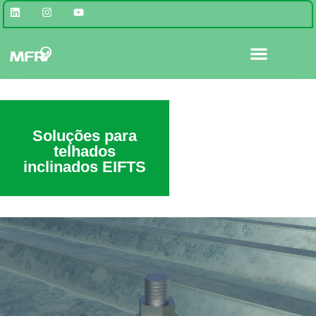
Kits fotovoltaicos autoconsumo
Soluções para
telhados
inclinados EIFTS