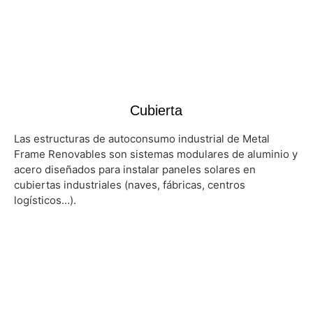
cubierta
Cubierta
Las estructuras de autoconsumo industrial de Metal
Frame Renovables son sistemas modulares de aluminio y
acero diseñados para instalar paneles solares en
cubiertas industriales (naves, fábricas, centros
logísticos…).