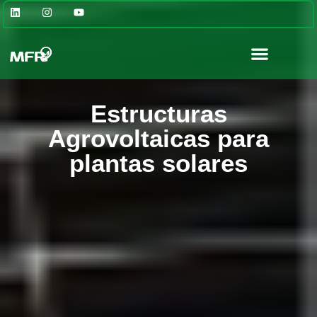
Kits fotovoltaicos autoconsumo
Estructuras
Agrovoltaicas para
plantas solares