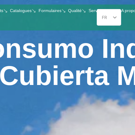
ts
Catalogues
Formulaires
Qualité
Servicios O&M
A prop
FR
ES_ES
nsumo Ind
EN_
PT
IT
 Cubierta 