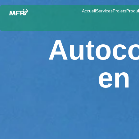
Accueil
Services
Projets
Produi
Autoco
en